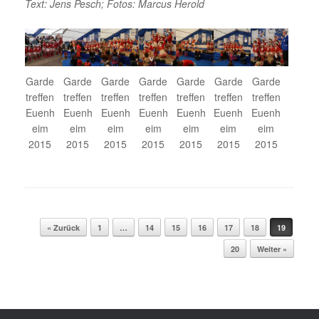
Text: Jens Pesch; Fotos: Marcus Herold
Garde
Garde
Garde
Garde
Garde
Garde
Garde
treffen
treffen
treffen
treffen
treffen
treffen
treffen
Euenh
Euenh
Euenh
Euenh
Euenh
Euenh
Euenh
eim
eim
eim
eim
eim
eim
eim
2015
2015
2015
2015
2015
2015
2015
Beitragsnavigation
« Zurück
1
…
14
15
16
17
18
19
20
Weiter »