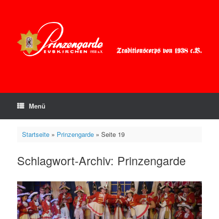
Zum
Inhalt
springen
Menü
Startseite
»
Prinzengarde
»
Seite 19
Schlagwort-Archiv:
Prinzengarde