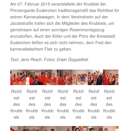
Am 07. Februar 2015 veranstaltete der Knubbel der
Prinzengarde Euskirchen traditionsgemäß das Richtfest für
seinen Karnevalswagen. In dem Vereinsheim auf der
Jacobstraße trafen sich die Mitglieder des Knubbels, um
gemeinsam auf einen sonnigen Rosenmontagszug
anzustoßen. Auch der Küfer und der Prinz der Kreisstadt
Euskirchen ließen es sich nicht nehmen, dem Fest den
karnevalistischem Flair zu geben.
Text: Jens Pesch; Fotos: Erwin Doppelfeld
Richtf
Richtf
Richtf
Richtf
Richtf
Richtf
Richtf
est
est
est
est
est
est
est
des
des
des
des
des
des
des
Knubb
Knubb
Knubb
Knubb
Knubb
Knubb
Knubb
els
els
els
els
els
els
els