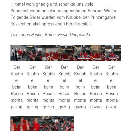
Himmel wohl gnädig und schenkte uns viele
Sonnenstunden bei einem angenehmen Februar-Wetter.
Folgende Bilder wurden vom Knubbel der Prinzengarde
Euskirchen als Impressionen bereit gestellt.
Text: Jens Pesch; Fotos: Erwin Doppelfeld
Der
Der
Der
Der
Der
Der
Der
Knubb
Knubb
Knubb
Knubb
Knubb
Knubb
Knubb
el
el
el
el
el
el
el
beim
beim
beim
beim
beim
beim
beim
Rosen
Rosen
Rosen
Rosen
Rosen
Rosen
Rosen
monta
monta
monta
monta
monta
monta
monta
gszug
gszug
gszug
gszug
gszug
gszug
gszug