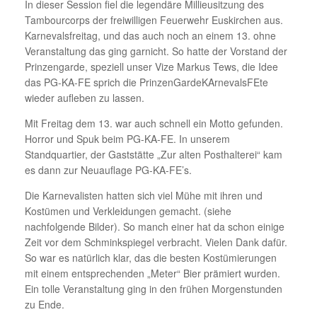
In dieser Session fiel die legendäre Millieusitzung des
Tambourcorps der freiwilligen Feuerwehr Euskirchen aus.
Karnevalsfreitag, und das auch noch an einem 13. ohne
Veranstaltung das ging garnicht. So hatte der Vorstand der
Prinzengarde, speziell unser Vize Markus Tews, die Idee
das PG-KA-FE sprich die PrinzenGardeKArnevalsFEte
wieder aufleben zu lassen.
Mit Freitag dem 13. war auch schnell ein Motto gefunden.
Horror und Spuk beim PG-KA-FE. In unserem
Standquartier, der Gaststätte „Zur alten Posthalterei“ kam
es dann zur Neuauflage PG-KA-FE’s.
Die Karnevalisten hatten sich viel Mühe mit ihren und
Kostümen und Verkleidungen gemacht. (siehe
nachfolgende Bilder). So manch einer hat da schon einige
Zeit vor dem Schminkspiegel verbracht. Vielen Dank dafür.
So war es natürlich klar, das die besten Kostümierungen
mit einem entsprechenden „Meter“ Bier prämiert wurden.
Ein tolle Veranstaltung ging in den frühen Morgenstunden
zu Ende.