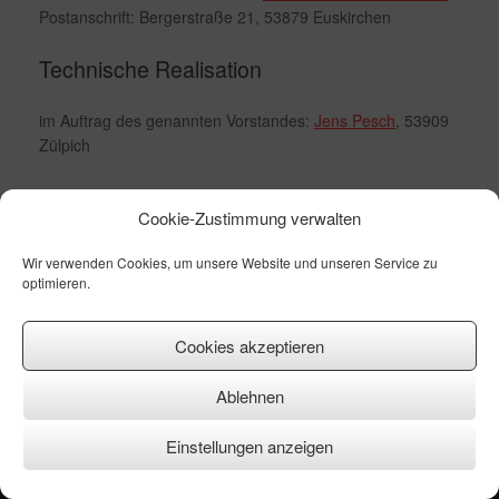
Postanschrift: Bergerstraße 21, 53879 Euskirchen
Technische Realisation
im Auftrag des genannten Vorstandes:
Jens Pesch
, 53909
Zülpich
Cookie-Zustimmung verwalten
Wir verwenden Cookies, um unsere Website und unseren Service zu
optimieren.
Ein Theme von
SiteOrigin
Cookies akzeptieren
Ablehnen
Einstellungen anzeigen