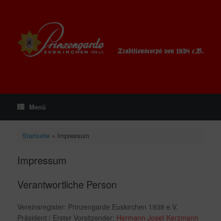
Zum
Inhalt
springen
Menü
Startseite
»
Impressum
Impressum
Verantwortliche Person
Vereinsregister: Prinzengarde Euskirchen 1938 e.V.
Präsident / Erster Vorsitzender:
Hermann Josef Kerzmann