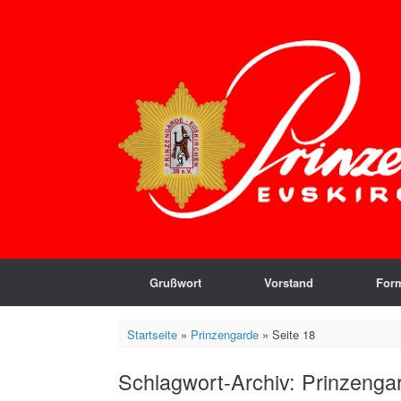
Zum
Inhalt
springen
Grußwort
Vorstand
For
Startseite
»
Prinzengarde
»
Seite 18
Schlagwort-Archiv:
Prinzenga