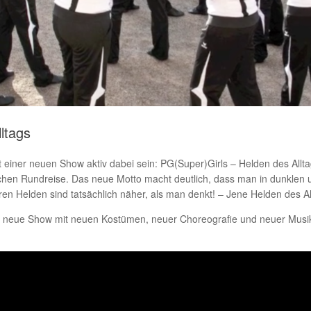
ltags
einer neuen Show aktiv dabei sein: PG(Super)Girls – Helden des Alltags!
ischen Rundreise. Das neue Motto macht deutlich, dass man in dunklen u
n Helden sind tatsächlich näher, als man denkt! – Jene Helden des Al
 neue Show mit neuen Kostümen, neuer Choreografie und neuer Musik! 