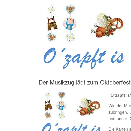
Der Musikzug lädt zum Oktoberfest
„O´
zapft i
Wir, der Mu
zubringen… 
und unser D
Die Karten s