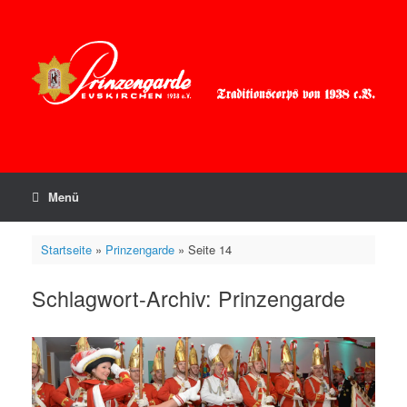
Zum
Inhalt
springen
Menü
Startseite
»
Prinzengarde
»
Seite 14
Schlagwort-Archiv:
Prinzengarde