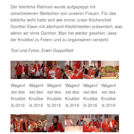
Der feierliche Rahmen wurde aufgepeppt mit
verschiedenen Sketschen von unseren Frauen. Für das
leibliche wohl hatte sich wie immer unser Küchenchef
Günther Esser mit allerhand Köstlichkeiten präsentiert, was
wären wir ohne Günther. Man hat wieder gesehen, dass
der Knubbel zu Feiern und zu organisieren versteht.
Text und Fotos: Erwin Doppelfeld
Wagenf
Wagenf
Wagenf
Wagenf
Wagenf
Wagenf
est des
est des
est des
est des
est des
est des
Knubbe
Knubbe
Knubbe
Knubbe
Knubbe
Knubbe
ls 2016
ls 2016
ls 2016
ls 2016
ls 2016
ls 2016