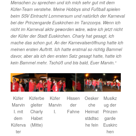
Menschen zu sprechen und ich mich sehr gut mit dem
Küfer-Team verstehe. Meine Hobbys sind Fußball spielen
beim SSV Eintracht Lommersum und natürlich der Karneval
bei der Prinzengarde Euskirchen im Tanzcorps. Wenn ich
nicht im Karneval aktiv geworden wäre, wäre ich jetzt nicht
der Küfer der Stadt Euskirchen. Charly hat gesagt, ich
mache das schon gut. An der Karnevalseröffnung hatte ich
meinen ersten Auftritt. Ich hatte erstmal so richtig Bammel
davor, aber als ich den ersten Satz gesagt hatte, hatte ich
kein Bammel mehr. Tschüß und bis bald, Euer Marvin.“
Küfer
Küferbe
Küfer
Hissen
Oesker
Musikz
Marvin
gleiter
Marvin
der
che
ug der
I. mit
Charly
I.
Fahne
Heimat
Prinzen
dem
Habet
städtsc
garde
Küferva
(Mitte)
he fein
Euskirc
ter
hen