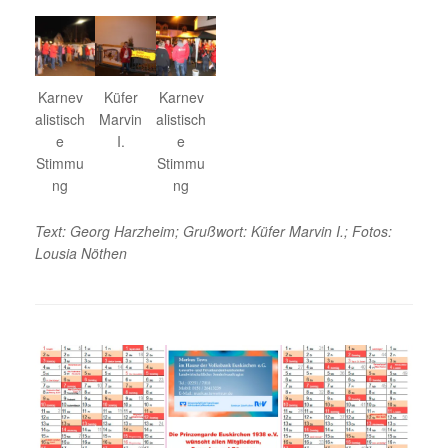
Karnev
Küfer
Karnev
alistisch
Marvin
alistisch
e
I.
e
Stimmu
Stimmu
ng
ng
Text: Georg Harzheim; Grußwort: Küfer Marvin I.; Fotos:
Lousia Nöthen