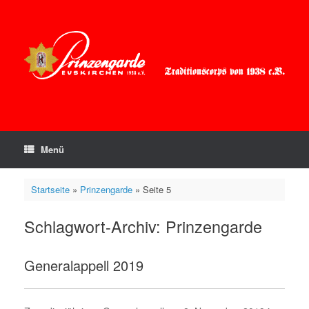
Zum
Inhalt
springen
Menü
Startseite
»
Prinzengarde
»
Seite 5
Schlagwort-Archiv:
Prinzengarde
Generalappell 2019