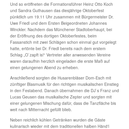
Und so eröffneten die Formationsführer Heinz Otto Koch
und Sandra Guthausen das diesjährige Oktoberfest
pünktlich um 19.11 Uhr zusammen mit Bürgermeister Dr.
Uwe Friedl und dem Ersten Beigeordneten Johannes
Winckler. Nachdem das Münchener Stadtoberhaupt, bei
der Eröffnung des dortigen Oktoberfestes, beim
Fassanstich mit zwei Schlägen schon einmal gut vorgelegt
hatte, ertönte bei Dr. Friedl bereits nach dem erstem
Schlag „O`zapft is!“ Vertreter aller anwesenden Vereine
waren daraufhin herzlich eingeladen die erste Maß auf
einen gelungenen Abend zu erheben.
Anschließend sorgten die Husaren­bläser Dom-Esch mit
zünftiger Blasmusik für den richtigen musikalischen Einstieg
in den Festabend. Danach übernahmen die DJ`s Franz und
Lucas Geusen das musikalische Zepter und sorgten mit
einer gelungenen Mischung dafür, dass die Tanzfläche bis
weit nach Mitternacht gefüllt blieb.
Neben reichlich kühlen Getränken wurden die Gäste
kulinarisch wieder mit dem traditionellen halben Händ‘l