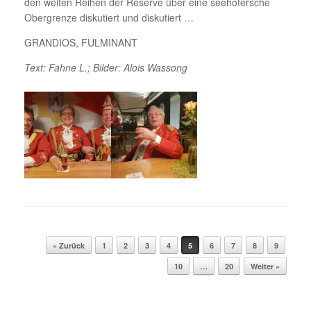
den weiten Reihen der Reserve über eine seehofersche
Obergrenze diskutiert und diskutiert …
GRANDIOS, FULMINANT
Text: Fahne L.; Bilder: Alois Wassong
Beitragsnavigation
« Zurück
1
2
3
4
5
6
7
8
9
10
…
20
Weiter »