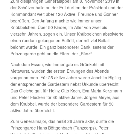
Zum diesjährigen Generalappell am 8. November 2019 in
der Schützenhalle an der Erft durften der Präsident und der
Kommandant weit über 120 Aktive, Freunde und Gönner
begrüßen. Den Anfang machte wie immer unser
Knübbelchen. Über 50 Kinder, im Alter von zwei bis
vierzehn Jahren, zogen ein. Unser Knübbelchen absolvierte
einen rundum gelungenen Auftritt, der mit viel Beifall
belohnt wurde. Ein ganz besonderer Dank, seitens der
Prinzengarde geht an die Eltern der „Pänz“.
Nach dem Essen, wie immer gab es Grünkohl mit
Mettwurst, wurden die ersten Ehrungen des Abends
vorgenommen. Für 25 aktive Jahre wurde Joachim Rigling
der entsprechende Gardestern nebst Urkunde überreicht.
Das Gleiche galt für Heinz Otto Koch, Eva Maria Kerzmann
und Peter Flecken für 40 aktive Jahre. Jürgen Meyer, aus
dem Knubbel, wurde der besondere Gardestern für 50
aktive Jahre überreicht.
Zum Generalmajor, das heißt 26 Jahre aktiv, durfte die
Prinzengarde Hans Böttgenbach (Tanzcorps), Peter