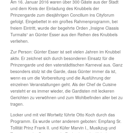
Am 16. Januar 2016 waren über 300 Gäste aus der Stadt
und dem Kreis der Einladung des Knubbels der
Prinzengarde zum diesjährigen Concilium ins Cityforum
gefolgt. Eingebettet in ein großes Rahmenprogramm, bei
freiem Eintritt, wurde der begehrte Orden „Insigne Classis
Turmalis“ an Günter Esser aus den Reihen des Knubbels
verliehen.
Zur Person: Günter Esser ist seit vielen Jahren im Knubbel
aktiv. Er zeichnet sich durch besonderen Einsatz für die
Prinzengarde und den vaterstädtischen Karneval aus. Ganz
besonders stolz ist die Garde, dass Günter immer da ist,
wenn es um die Vorbereitung und die Ausführung der
einzelnen Veranstaltungen geht. Als der Chef de Cuisine
versteht er es immer wieder, die Gardisten mit leckeren
Gerichten zu verwöhnen und zum Wohlbefinden aller bei zu
tragen.
Locker und mit viel Wortwitz führte Otto Koch durch das
Programm. Es wurde unter anderem geboten: Empfang Sr.
Tollität Prinz Frank II. und Küfer Marvin I., Musikzug und