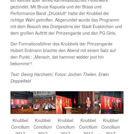
ein kleines aber feines karnevalistisches Feuerwerk
gezündet. Mit Bruce Kapusta und der Brass und
Performance Band „Druckluft“ hatte der Knubbel die
richtige Wahl getroffen. Abgerundet wurde das Programm
mit dem Besuch des Dreigestirns der Stadt Euskirchen und
dem großen Auftritt der Prinzengarde und den PG Girls.
Der Formationsführer des Knubbels der Prinzengarde
Hubert Erdmann brachte den Abend mit einem Satz auf
den Punkt.: „Mensch, dat hammer widder joot hin
bekomme“!
Text: Georg Harzheim; Fotos: Jochen Thelen, Erwin
Doppelfeld
Knubbel
Knubbel
Knubbel
Knubbel
Knubbel
Concilium
Concilium
Concilium
Concilium
Concilium
2017
2017
2017
2017
2017