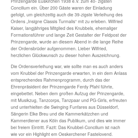
Prinzengarde Euskirchen 1938 e.V. zum 40- zigsten
Concilium ein. Über 200 Gäste waren der Einladung
gefolgt, um gleichzeitig auch die 39-zigste Verleihung des
Ordens „Insigne Classis Turmalis“ mit zu erleben. Wilfried
Kaiser, langjähriges Mitglied des Knubbels, ehemaliger
Formationsführer und lange Zeit Gestalter der Feldpost der
Prinzengarde, wurde an diesem Abend in die lange Reihe
der Ordensbrüder aufgenommen. Lieber Wilfried,
herzlichen Glückwunsch zu dieser hohen Auszeichnung.
Die Ordensverleihung war, wie sollte man es auch anders
vom Knubbel der Prinzengarde erwarten, in ein dem Anlass
entsprechendes Rahmenprogramm, durch das der
Ehrenpräsident der Prinzengarde Ferdy Pfahl führte,
eingebettet. Neben dem großen Aufzug der Prinzengarde,
mit Musikzug, Tanzcorps, Tanzpaar und PG-Girls, erfreuten
und unterhielten die Swinging Funfares aus Düsseldorf,
Sängerin Elke Breu und die Kammerkätzchen und
Kammerdiener aus Köln das Publikum, und dies wie immer
bei freiem Eintritt. Fazit: Das Knubbel-Concilium ist nach
wie vor ein Highlight em Oeskerchener Fastelovend.