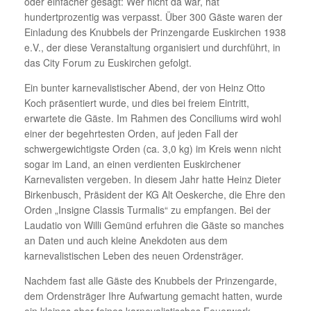
oder einfacher gesagt: Wer nicht da war, hat
hundertprozentig was verpasst. Über 300 Gäste waren der
Einladung des Knubbels der Prinzengarde Euskirchen 1938
e.V., der diese Veranstaltung organisiert und durchführt, in
das City Forum zu Euskirchen gefolgt.
Ein bunter karnevalistischer Abend, der von Heinz Otto
Koch präsentiert wurde, und dies bei freiem Eintritt,
erwartete die Gäste. Im Rahmen des Conciliums wird wohl
einer der begehrtesten Orden, auf jeden Fall der
schwergewichtigste Orden (ca. 3,0 kg) im Kreis wenn nicht
sogar im Land, an einen verdienten Euskirchener
Karnevalisten vergeben. In diesem Jahr hatte Heinz Dieter
Birkenbusch, Präsident der KG Alt Oeskerche, die Ehre den
Orden „Insigne Classis Turmalis“ zu empfangen. Bei der
Laudatio von Willi Gemünd erfuhren die Gäste so manches
an Daten und auch kleine Anekdoten aus dem
karnevalistischen Leben des neuen Ordensträger.
Nachdem fast alle Gäste des Knubbels der Prinzengarde,
dem Ordensträger Ihre Aufwartung gemacht hatten, wurde