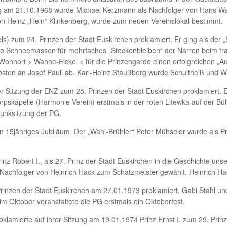
ng am 21.10.1968 wurde Michael Kerzmann als Nachfolger von Hans 
von Heinz „Hein“ Klinkenberg, wurde zum neuen Vereinslokal bestimmt.
s) zum 24. Prinzen der Stadt Euskirchen proklamiert. Er ging als der 
e Schneemassen für mehrfaches „Steckenbleiben“ der Narren beim tr
 Wohnort > Wanne-Eickel < für die Prinzengarde einen erfolgreichen „A
ten an Josef Pauli ab. Karl-Heinz Staußberg wurde Schultheiß und Wil
der Sitzung der ENZ zum 25. Prinzen der Stadt Euskirchen proklamiert.
orpskapelle (Harmonie Verein) erstmals in der roten Litewka auf der Bü
Prunksitzung der PG.
n 15jähriges Jubiläum. Der „Wahl-Brühler“ Peter Mühseler wurde als Pr
nz Robert I., als 27. Prinz der Stadt Euskirchen in die Geschichte uns
achfolger von Heinrich Hack zum Schatzmeister gewählt. Heinrich Ha
Prinzen der Stadt Euskirchen am 27.01.1973 proklamiert. Gabi Stahl 
 Oktober veranstaltete die PG erstmals ein Oktoberfest.
klamierte auf ihrer Sitzung am 19.01.1974 Prinz Ernst I. zum 29. Prin