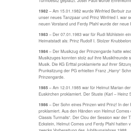
Turmbesitz geplatzt. Josef Pauli wurde Ehrenko
1982
– Am 15.01.1982 wurde Winfried Berbuir zum
unser neues Tanzpaar und Prinz Winfried I. war 
neuen Vorstand und Ferdy Pfahl wurde der neue 
1983
– Der 07.01.1983 war für Rudi Mühlstein ein
Heimatstadt als: Prinz Rudolf I. Stolzer Knubbel
1984
– Der Musikzug der Prinzengarde hatte wied
Musikzuges konnten stolz auf ihre Musikfreunde se
Musik. Die KG Erfttal proklamierte auf ihrer Sitz
Prunksitzung der PG erhielten Franz „Harry“ Sch
Prinzengarde.
1985
– Am 12.01.1985 war für Helmut Marian der 
Euskirchen proklamiert. Der Stuste (Karl – Heinz 
1986
– Der Sohn eines Prinzen wird Prinz! In der
proklamiert. Aus den Händen von Helmut Comes er
Classis Turmalis“. Der Clou der Session war der 
Eckstein, Helmut Comes und Ferdy Pfahl hatten vi
zwecks Vorbereitung des Jubiläumsjahres 1988.