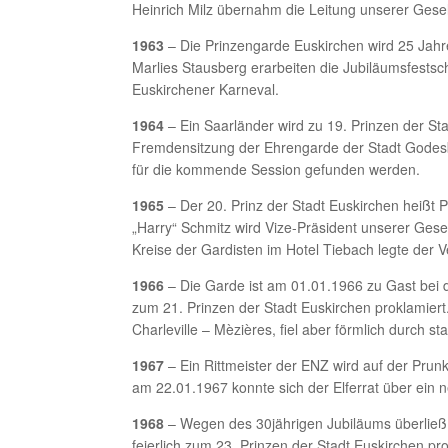
Heinrich Milz übernahm die Leitung unserer Gesel
1963
– Die Prinzengarde Euskirchen wird 25 Jahre
Marlies Stausberg erarbeiten die Jubiläumsfestsch
Euskirchener Karneval.
1964
– Ein Saarländer wird zu 19. Prinzen der Sta
Fremdensitzung der Ehrengarde der Stadt Godesbe
für die kommende Session gefunden werden.
1965
– Der 20. Prinz der Stadt Euskirchen heißt 
„Harry“ Schmitz wird Vize-Präsident unserer Ge
Kreise der Gardisten im Hotel Tiebach legte der V
1966
– Die Garde ist am 01.01.1966 zu Gast bei 
zum 21. Prinzen der Stadt Euskirchen proklamiert
Charleville – Mèzières, fiel aber förmlich durch s
1967
– Ein Rittmeister der ENZ wird auf der Prunk
am 22.01.1967 konnte sich der Elferrat über ein n
1968
– Wegen des 30jährigen Jubiläums überließ 
feierlich zum 23. Prinzen der Stadt Euskirchen 