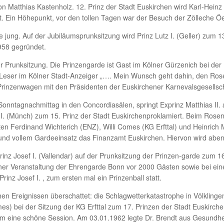
on Matthias Kastenholz. 12. Prinz der Stadt Euskirchen wird Karl-Heinz
t. Ein Höhepunkt, vor den tollen Tagen war der Besuch der Zölleche Ö
jung. Auf der Jubiläumsprunksitzung wird Prinz Lutz I. (Geller) zum 13
958 gegründet.
er Prunksitzung. Die Prinzengarde ist Gast im Kölner Gürzenich bei der KG
n Leser im Kölner Stadt-Anzeiger „…. Mein Wunsch geht dahin, den Ro
Prinzenwagen mit den Präsidenten der Euskirchener Karnevalsgesellsch
nntagnachmittag in den Concordiasälen, springt Exprinz Matthias II. 
ef I. (Münch) zum 15. Prinz der Stadt Euskirchenproklamiert. Beim Ro
n Ferdinand Wichterich (ENZ), Willi Comes (KG Erfttal) und Heinrich M
und vollem Gardeeinsatz das Finanzamt Euskirchen. Hiervon wird aben
rinz Josef I. (Vallendar) auf der Prunksitzung der Prinzen-garde zum 16
iner Veranstaltung der Ehrengarde Bonn vor 2000 Gästen sowie bei ein
z Josef I. , zum ersten mal ein Prinzenball statt.
en Ereignissen überschattet: die Schlagwetterkatastrophe in Völklinge
) bei der Sitzung der KG Erfttal zum 17. Prinzen der Stadt Euskirchen 
lem eine schöne Session. Am 03.01.1962 legte Dr. Brendt aus Gesundh