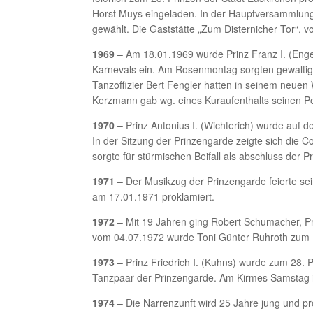
Horst Muys eingeladen. In der Hauptversammlu
gewählt. Die Gaststätte „Zum Disternicher Tor“, 
1969
– Am 18.01.1969 wurde Prinz Franz I. (Engel
Karnevals ein. Am Rosenmontag sorgten gewaltig
Tanzoffizier Bert Fengler hatten in seinem neuen
Kerzmann gab wg. eines Kuraufenthalts seinen Pos
1970
– Prinz Antonius I. (Wichterich) wurde auf 
In der Sitzung der Prinzengarde zeigte sich die C
sorgte für stürmischen Beifall als abschluss der 
1971
– Der Musikzug der Prinzengarde feierte sei
am 17.01.1971 proklamiert.
1972
– Mit 19 Jahren ging Robert Schumacher, Pri
vom 04.07.1972 wurde Toni Günter Ruhroth zum N
1973
– Prinz Friedrich I. (Kuhns) wurde zum 28. 
Tanzpaar der Prinzengarde. Am Kirmes Samstag im
1974
– Die Narrenzunft wird 25 Jahre jung und pro