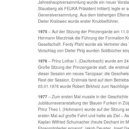
Jahreshauptversammlung wurde ein neuer Vorstan
Stausberg als FEUKA Präsident initiiert) legte er
Generalversammlung. Aus dem bisherigen Elferrat 
Dieter Kralowec wurde erster Knubbelführer.
1975
– Auf der Sitzung der Prinzengarde am 11.01
Hermann Marziniak die Führung der Formation K
Gesellschaft. Ferdy Pfahl wurde als Vertreter de
Vorschlag von Dieter Pirig wurden Soldbücher ein
1976
– Prinz Lothar I. (Daufenbach) wurde am 24.
Große Sitzung der Prinzengarde statt, die erstma
dieser Session ein neues Tanzpaar: die Geschwis
Rest der Session. Erstmals fand auf dem Betrie
03.01.1976 wurde Robert Birkholz zum Nachfolge
1977
– Zum ersten Mal musste in der Geschichte d
Jubiläumsveranstaltung der Blauen Funken in Zülpic
Prinz Theo I. (Hohmann) wurde auf der Sitzung se
ersten Mal auf große Fahrt und hatte als Ziel –
Kaplan Wilfried Schumacher (heute Dechant im M
Ehrenmitglieder ernannt: Jakob Deuster, Josef Ga