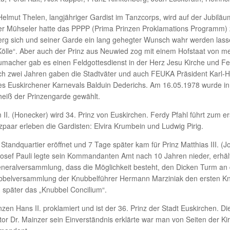
elmut Thelen, langjähriger Gardist im Tanzcorps, wird auf der Jubiläu
Peter Mühseler hatte das PPPP (Prima Prinzen Proklamations Program
erg sich und seiner Garde ein lang gehegter Wunsch wahr werden lass
Kölle“. Aber auch der Prinz aus Neuwied zog mit einem Hofstaat von meh
chumacher gab es einen Feldgottesdienst in der Herz Jesu Kirche und Fer
 zwei Jahren gaben die Stadtväter und auch FEUKA Präsident Karl-H
 Euskirchener Karnevals Balduin Dederichs. Am 16.05.1978 wurde i
heiß der Prinzengarde gewählt.
 II. (Honecker) wird 34. Prinz von Euskirchen. Ferdy Pfahl führt zum 
paar erleben die Gardisten: Elvira Krumbein und Ludwig Pirig.
tandquartier eröffnet und 7 Tage später kam für Prinz Matthias III. (J
 Josef Pauli legte sein Kommandanten Amt nach 10 Jahren nieder, erhä
eneralversammlung, dass die Möglichkeit besteht, den Dicken Turm an 
bbelversammlung der Knubbelführer Hermann Marziniak den ersten Knubb
 später das „Knubbel Concilium“.
en Hans II. proklamiert und ist der 36. Prinz der Stadt Euskirchen.
r Dr. Mainzer sein Einverständnis erklärte war man von Seiten der K