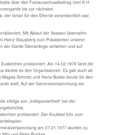
batte über den Festausschussbeitrag (von K H
rinzengarde bis zur nächsten
er fortan für den Elferrat verantwortlich war.
proklamiert. Mit Ablauf der Session übernahm
l-Heinz Stausberg zum Präsidenten unserer
in der Garde Dienstränge verliehen und auf
t Euskirchen proklamiert. Am 14.02.1976 fand die
aus dankte es den Organisatoren. Es gab auch ab
h Magda Schmitz und Herta Boeke tanzte für den
garde statt. Auf der Generalversammlung am
 infolge von „Indisponiertheit“ bei der
ungsberichte.
uskirchen proklamiert. Der Knubbel fuhr zum
Gardekaplan.
 Generalversammlung am 07.01.1977 wurden zu
h Milz und Peter Ruckes.