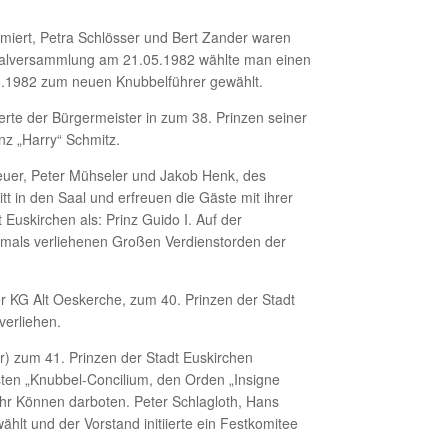
miert, Petra Schlösser und Bert Zander waren
neralversammlung am 21.05.1982 wählte man einen
5.1982 zum neuen Knubbelführer gewählt.
erte der Bürgermeister in zum 38. Prinzen seiner
nz „Harry“ Schmitz.
euer, Peter Mühseler und Jakob Henk, des
tt in den Saal und erfreuen die Gäste mit ihrer
Euskirchen als: Prinz Guido I. Auf der
stmals verliehenen Großen Verdienstorden der
r KG Alt Oeskerche, zum 40. Prinzen der Stadt
verliehen.
r) zum 41. Prinzen der Stadt Euskirchen
sten „Knubbel-Concilium, den Orden „Insigne
 ihr Können darboten. Peter Schlagloth, Hans
lt und der Vorstand initiierte ein Festkomitee