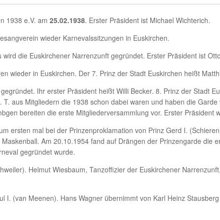
en 1938 e.V. am
25.02.1938
. Erster Präsident ist Michael Wichterich.
gesangverein wieder Karnevalssitzungen in Euskirchen.
ird die Euskirchener Narrenzunft gegründet. Erster Präsident ist Otto
wieder in Euskirchen. Der 7. Prinz der Stadt Euskirchen heißt Matthia
gründet. Ihr erster Präsident heißt Willi Becker. 8. Prinz der Stadt Eu
z. T. aus Mitgliedern die 1938 schon dabei waren und haben die Garde w
gen bereiten die erste Mitgliederversammlung vor. Erster Präsident w
 ersten mal bei der Prinzenproklamation von Prinz Gerd I. (Schieren
n Maskenball. Am 20.10.1954 fand auf Drängen der Prinzengarde die erst
rneval gegründet wurde.
schweiler). Helmut Wiesbaum, Tanzoffizier der Euskirchener Narrenzunft
 Paul I. (van Meenen). Hans Wagner übernimmt von Karl Heinz Stausbe