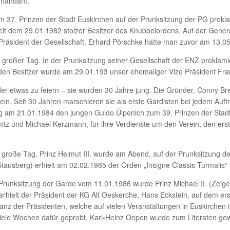
mmandant.
 37. Prinzen der Stadt Euskirchen auf der Prunksitzung der PG prokla
seit dem 29.01.1982 stolzer Besitzer des Knubbelordens. Auf der Ge
Präsident der Gesellschaft. Erhard Pörschke hatte man zuvor am 13.0
 großer Tag. In der Prunksitzung seiner Gesellschaft der ENZ proklami
orden Besitzer wurde am 29.01.193 unser ehemaliger Vize Präsident Fra
er etwas zu feiern – sie wurden 30 Jahre jung. Die Gründer, Conny Br
in. Seit 30 Jahren marschieren sie als erste Gardisten bei jedem Auftri
ung am 21.01.1984 den jungen Guido Ülpenich zum 39. Prinzen der Stadt 
mitz und Michael Kerzmann, für ihre Verdienste um den Verein, den er
große Tag. Prinz Helmut III. wurde am Abend, auf der Prunksitzung de
Stausberg) erhielt am 02.02.1985 der Orden „Insigne Classis Turmalis“ 
 Prunksitzung der Garde vom 11.01.1986 wurde Prinz Michael II. (Zeige
hielt der Präsident der KG Alt Oeskerche, Hans Eckstein, auf dem er
Tanz der Präsidenten, welche auf vielen Veranstaltungen in Euskirchen
ele Wochen dafür geprobt. Karl-Heinz Oepen wurde zum Literaten gewäh