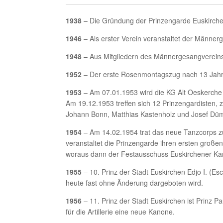
1938
– Die Gründung der Prinzengarde Euskirch
1946
– Als erster Verein veranstaltet der Männer
1948
– Aus Mitgliedern des Männergesangvereins w
1952
– Der erste Rosenmontagszug nach 13 Jahren 
1953
– Am 07.01.1953 wird die KG Alt Oeskerche ge
Am 19.12.1953 treffen sich 12 Prinzengardisten, 
Johann Bonn, Matthias Kastenholz und Josef Dümb
1954
– Am 14.02.1954 trat das neue Tanzcorps zum
veranstaltet die Prinzengarde ihren ersten große
woraus dann der Festausschuss Euskirchener Ka
1955
– 10. Prinz der Stadt Euskirchen Edjo I. (E
heute fast ohne Änderung dargeboten wird.
1956
– 11. Prinz der Stadt Euskirchen ist Prinz
für die Artillerie eine neue Kanone.