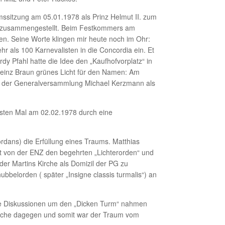
mssitzung am 05.01.1978 als Prinz Helmut II. zum
m) zusammengestellt. Beim Festkommers am
en. Seine Worte klingen mir heute noch im Ohr:
r als 100 Karnevalisten in die Concordia ein. Et
dy Pfahl hatte die Idee den „Kaufhofvorplatz“ in
einz Braun grünes Licht für den Namen: Am
n der Generalversammlung Michael Kerzmann als
ersten Mal am 02.02.1978 durch eine
ordans) die Erfüllung eines Traums. Matthias
lt von der ENZ den begehrten „Lichterorden“ und
der Martins Kirche als Domizil der PG zu
elorden ( später „Insigne classis turmalis“) an
 Die Diskussionen um den „Dicken Turm“ nahmen
irche dagegen und somit war der Traum vom