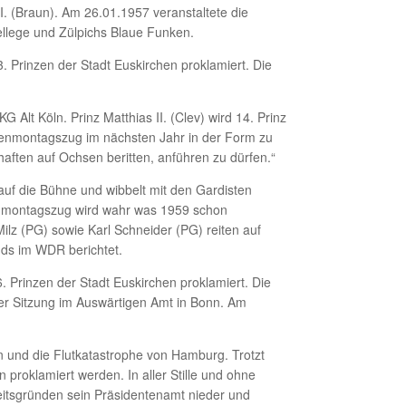
 I. (Braun). Am 26.01.1957 veranstaltete die
ellege und Zülpichs Blaue Funken.
. Prinzen der Stadt Euskirchen proklamiert. Die
 Alt Köln. Prinz Matthias II. (Clev) wird 14. Prinz
senmontagszug im nächsten Jahr in der Form zu
aften auf Ochsen beritten, anführen zu dürfen.“
auf die Bühne und wibbelt mit den Gardisten
senmontagszug wird wahr was 1959 schon
ilz (PG) sowie Karl Schneider (PG) reiten auf
ds im WDR berichtet.
. Prinzen der Stadt Euskirchen proklamiert. Die
er Sitzung im Auswärtigen Amt in Bonn. Am
n und die Flutkatastrophe von Hamburg. Trotzt
proklamiert werden. In aller Stille und ohne
eitsgründen sein Präsidentenamt nieder und