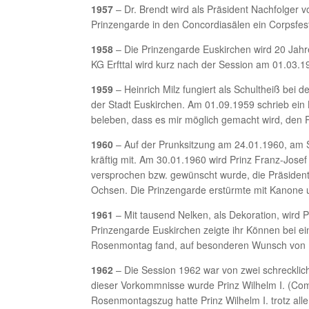
1957
– Dr. Brendt wird als Präsident Nachfolger v
Prinzengarde in den Concordiasälen ein Corpsfes
1958
– Die Prinzengarde Euskirchen wird 20 Jahre 
KG Erfttal wird kurz nach der Session am 01.03.1
1959
– Heinrich Milz fungiert als Schultheiß bei d
der Stadt Euskirchen. Am 01.09.1959 schrieb ei
beleben, dass es mir möglich gemacht wird, den 
1960
– Auf der Prunksitzung am 24.01.1960, am So
kräftig mit. Am 30.01.1960 wird Prinz Franz-Jos
versprochen bzw. gewünscht wurde, die Präsidente
Ochsen. Die Prinzengarde erstürmte mit Kanone 
1961
– Mit tausend Nelken, als Dekoration, wird P
Prinzengarde Euskirchen zeigte ihr Können bei e
Rosenmontag fand, auf besonderen Wunsch von Prin
1962
– Die Session 1962 war von zwei schrecklich
dieser Vorkommnisse wurde Prinz Wilhelm I. (Comes
Rosenmontagszug hatte Prinz Wilhelm I. trotz al