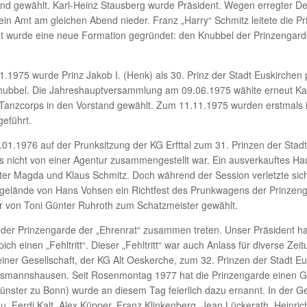
d gewählt. Karl-Heinz Stausberg wurde Präsident. Wegen erregter De
 sein Amt am gleichen Abend nieder. Franz „Harry“ Schmitz leitete die P
wurde eine neue Formation gegründet: den Knubbel der Prinzengarde, d
.1975 wurde Prinz Jakob I. (Henk) als 30. Prinz der Stadt Euskirchen 
nubbel. Die Jahreshauptversammlung am 09.06.1975 wählte erneut Kar
s Tanzcorps in den Vorstand gewählt. Zum 11.11.1975 wurden erstmals 
geführt.
01.1976 auf der Prunksitzung der KG Erfttal zum 31. Prinzen der Stad
ls nicht von einer Agentur zusammengestellt war. Ein ausverkauftes H
ter Magda und Klaus Schmitz. Doch während der Session verletzte sic
bsgelände von Hans Vohsen ein Richtfest des Prunkwagens der Prinzen
r von Toni Günter Ruhroth zum Schatzmeister gewählt.
er Prinzengarde der „Ehrenrat“ zusammen treten. Unser Präsident hatte
h einen „Fehltritt“. Dieser „Fehltritt“ war auch Anlass für diverse Zeit
iner Gesellschaft, der KG Alt Oeskerche, zum 32. Prinzen der Stadt E
 Assmannshausen. Seit Rosenmontag 1977 hat die Prinzengarde einen 
ünster zu Bonn) wurde an diesem Tag feierlich dazu ernannt. In der
u, Ferdi Kalt, Alex Küpper, Franz Klinkenberg, Jean Lückerath, Heinric