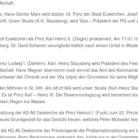
lschaft.
. Hans-Günter Marx wird stolzer 18. Prinz der Stadt Euskirchen. Jos
rift. Unser Stuste (K.H. Stausberg), wird Vize – Präsident der PG und
dt Euskirchen als Prinz Karl-Heinz II. (Zeiger) proklamiert. Am 17.01.
rg. Dr. Gerd Schieren verunglückt tödlich nach einem Unfall in Wissk
Prinz Ludwig I. (Dahlem). Karl- Heinz Stausberg wird Präsident des F
sellschaft. Hans Wagner übernimmt noch einmal das Amt des Kommand
erfasser der Chronik und der Vita (efpe) den Grundstein für seine Mit
den Möhnen in St. Vith. Am 08.01966 wird unser Stuste (Karl-Heinz S
. Es ist Prinz Karl – Heinz III. Der Rosenmontagszug wird bereichert 
tarken Regen ins Wasser.
sitzung der KG Alt Oeskerche als Prinz Helmut I. (Fuck) zum 22. Prinze
eues Grundgestell für das Gestühl freuen, welches Peter Mühseler herge
die KG Alt Oeskerche der Prinzengarde die Proklamationssitzung am 2
proklamiert. Beim Bierkommers anlässlich des Jubiläums in der Gaststä