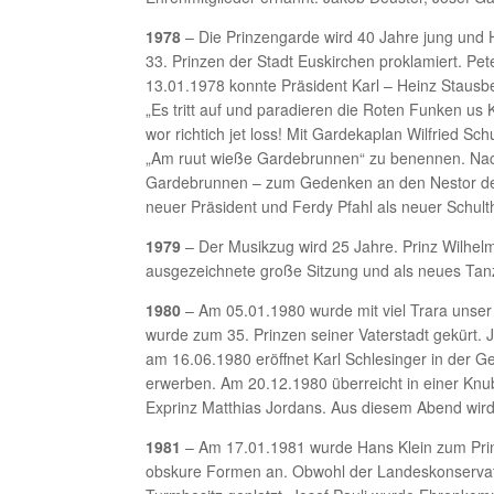
1978
– Die Prinzengarde wird 40 Jahre jung und H
33. Prinzen der Stadt Euskirchen proklamiert. 
13.01.1978 konnte Präsident Karl – Heinz Stausb
„Es tritt auf und paradieren die Roten Funken us 
wor richtich jet loss! Mit Gardekaplan Wilfried S
„Am ruut wieße Gardebrunnen“ zu benennen. Nach
Gardebrunnen – zum Gedenken an den Nestor des
neuer Präsident und Ferdy Pfahl als neuer Schult
1979
– Der Musikzug wird 25 Jahre. Prinz Wilhelm
ausgezeichnete große Sitzung und als neues Tanz
1980
– Am 05.01.1980 wurde mit viel Trara unser S
wurde zum 35. Prinzen seiner Vaterstadt gekürt.
am 16.06.1980 eröffnet Karl Schlesinger in der G
erwerben. Am 20.12.1980 überreicht in einer Knu
Exprinz Matthias Jordans. Aus diesem Abend wird
1981
– Am 17.01.1981 wurde Hans Klein zum Prinz
obskure Formen an. Obwohl der Landeskonservato