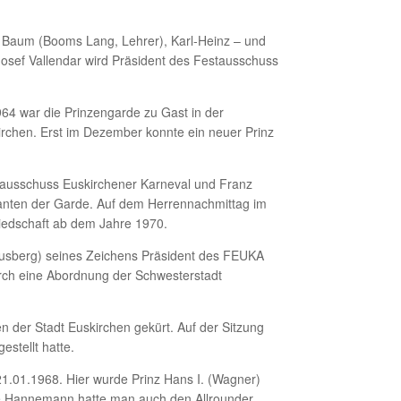
ef Baum (Booms Lang, Lehrer), Karl-Heinz – und
 Josef Vallendar wird Präsident des Festausschuss
1964 war die Prinzengarde zu Gast in der
irchen. Erst im Dezember konnte ein neuer Prinz
estausschuss Euskirchener Karneval und Franz
anten der Garde. Auf dem Herrennachmittag im
gliedschaft ab dem Jahre 1970.
tausberg) seines Zeichens Präsident des FEUKA
durch eine Abordnung der Schwesterstadt
n der Stadt Euskirchen gekürt. Auf der Sitzung
stellt hatte.
1.01.1968. Hier wurde Prinz Hans I. (Wagner)
tte Hannemann hatte man auch den Allrounder