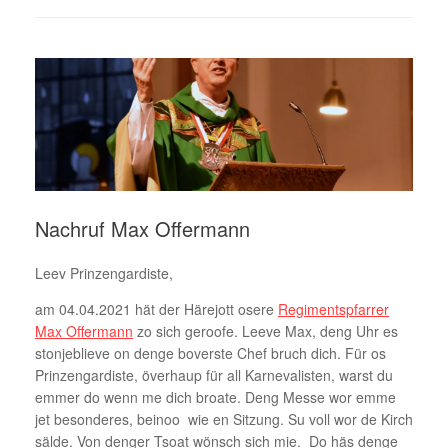
Nachruf Max Offermann
Leev Prinzengardiste,
am 04.04.2021 hät der Härejott osere
Regimentspfarrer
Max Offermann
zo sich geroofe. Leeve Max, deng Uhr es
stonjeblieve on denge boverste Chef bruch dich. Für os
Prinzengardiste, överhaup für all Karnevalisten, warst du
emmer do wenn me dich broate. Deng Messe wor emme
jet besonderes, beinoo wie en Sitzung. Su voll wor de Kirch
sälde. Von denger Tsoat wönsch sich mie. Do häs denge