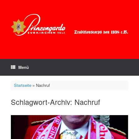
Zum
Inhalt
springen
Menü
Startseite
»
Nachruf
Schlagwort-Archiv:
Nachruf