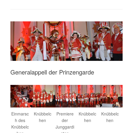
Generalappell der Prinzengarde
Einmarsc
Knübbelc
Premiere
Knübbelc
Knübbelc
h des
hen
der
hen
hen
Knübbelc
Junggardi