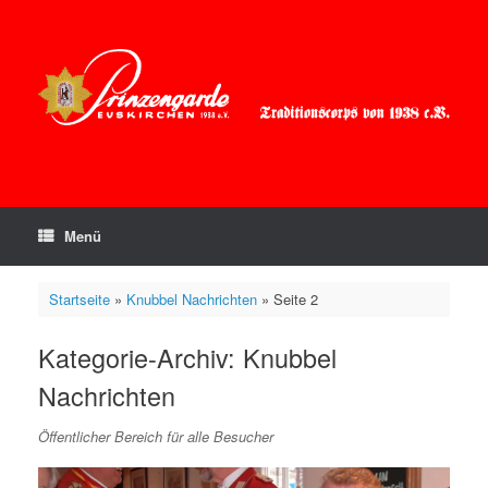
Zum
Inhalt
springen
Menü
Startseite
»
Knubbel Nachrichten
»
Seite 2
Kategorie-Archiv:
Knubbel
Nachrichten
Öffentlicher Bereich für alle Besucher