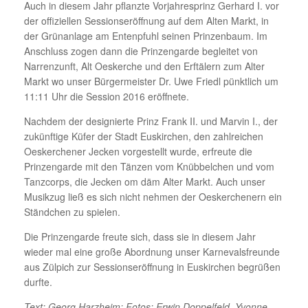
Auch in diesem Jahr pflanzte Vorjahresprinz Gerhard I. vor
der offiziellen Sessionseröffnung auf dem Alten Markt, in
der Grünanlage am Entenpfuhl seinen Prinzenbaum. Im
Anschluss zogen dann die Prinzengarde begleitet von
Narrenzunft, Alt Oeskerche und den Erftälern zum Alter
Markt wo unser Bürgermeister Dr. Uwe Friedl pünktlich um
11:11 Uhr die Session 2016 eröffnete.
Nachdem der designierte Prinz Frank II. und Marvin I., der
zukünftige Küfer der Stadt Euskirchen, den zahlreichen
Oeskerchener Jecken vorgestellt wurde, erfreute die
Prinzengarde mit den Tänzen vom Knübbelchen und vom
Tanzcorps, die Jecken om däm Alter Markt. Auch unser
Musikzug ließ es sich nicht nehmen der Oeskerchenern ein
Ständchen zu spielen.
Die Prinzengarde freute sich, dass sie in diesem Jahr
wieder mal eine große Abordnung unser Karnevalsfreunde
aus Zülpich zur Sessionseröffnung in Euskirchen begrüßen
durfte.
Text: Georg Harzheim; Fotos: Erwin Doppelfeld, Yvonne