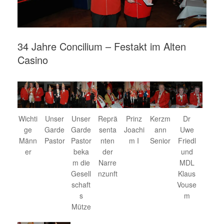
34 Jahre Concilium – Festakt im Alten
Casino
Wichti
Unser
Unser
Reprä
Prinz
Kerzm
Dr
ge
Garde
Garde
senta
Joachi
ann
Uwe
Männ
Pastor
Pastor
nten
m I
Senior
Friedl
er
beka
der
und
m die
Narre
MDL
Gesell
nzunft
Klaus
schaft
Vouse
s
m
Mütze