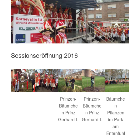
Sessionseröffnung 2016
Prinzen-
Prinzen-
Bäumche
Bäumche
Bäumche
n
n Prinz
n Prinz
Pflanzen
Gerhard I.
Gerhard I.
im Park
am
Entenfuhl