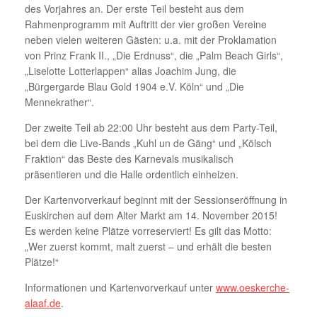
des Vorjahres an. Der erste Teil besteht aus dem
Rahmenprogramm mit Auftritt der vier großen Vereine
neben vielen weiteren Gästen: u.a. mit der Proklamation
von Prinz Frank II., „Die Erdnuss“, die „Palm Beach Girls“,
„Liselotte Lotterlappen“ alias Joachim Jung, die
„Bürgergarde Blau Gold 1904 e.V. Köln“ und „Die
Mennekrather“.
Der zweite Teil ab 22:00 Uhr besteht aus dem Party-Teil,
bei dem die Live-Bands „Kuhl un de Gäng“ und „Kölsch
Fraktion“ das Beste des Karnevals musikalisch
präsentieren und die Halle ordentlich einheizen.
Der Kartenvorverkauf beginnt mit der Sessionseröffnung in
Euskirchen auf dem Alter Markt am 14. November 2015!
Es werden keine Plätze vorreserviert! Es gilt das Motto:
„Wer zuerst kommt, malt zuerst – und erhält die besten
Plätze!“
Informationen und Kartenvorverkauf unter
www.oeskerche-
alaaf.de
.