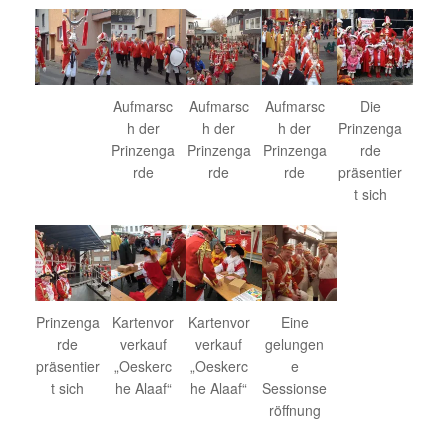
Aufmarsc
Aufmarsc
Aufmarsc
Die
h der
h der
h der
Prinzenga
Prinzenga
Prinzenga
Prinzenga
rde
rde
rde
rde
präsentier
t sich
Prinzenga
Kartenvor
Kartenvor
Eine
rde
verkauf
verkauf
gelungen
präsentier
„Oeskerc
„Oeskerc
e
t sich
he Alaaf“
he Alaaf“
Sessionse
röffnung