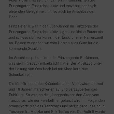
Küfer Vivian I. ist seit fünf Jahren im Knübbelchen der
Prinzengarde Euskirchen aktiv und tanzt bei jeder sich
bietenden Gelegenheit mit, so auch im Anschluss der
Rede.
Prinz Peter II. war in den 80er-Jahren im Tanzcorps der
Prinzengarde Euskirchen aktiv, legte eine kleine Pause ein
und schloss sich vor kurzem der Euskirchener Narrenzunft
an. Beiden wünschen wir vom Herzen alles Gute für die
kommende Session.
Im Anschluss präsentierte die Prinzengarde Euskirchen,
was sie im Gepäck mitgebracht hatte. Der Musikzug unter
der Leitung von Otto Koch lud mit Klassikern zum
Schunkeln ein.
Die fünf Gruppen des Knübbelchen im Alter zwischen zwei
und 18 Jahren marschierten auf und verzauberten das
Publikum. So zeigten die „Junggardisten“ den Alten vom
Tanzcorps, wie der Fehrbelliner getanzt wird. Im Folgenden
revanchierte sich das Tanzcorps und stellte dabei das neue
Tanzpaar Ira Mletzko und Erik Tobias vor. Der Auftritt wurde