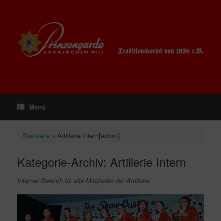
Zum
Inhalt
springen
Menü
Startseite
»
Artillerie Intern[admin]
Kategorie-Archiv:
Artillerie Intern
Interner Bereich für alle Mitglieder der Artillerie