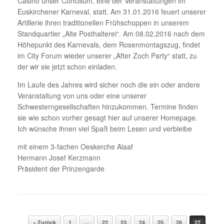
Casino unser Concilium, eine der Veranstaltungen im
Euskirchener Karneval, statt. Am 31.01.2016 feuert unserer
Artillerie ihren traditionellen Frühschoppen in unserem
Standquartier „Alte Posthalterei“. Am 08.02.2016 nach dem
Höhepunkt des Karnevals, dem Rosenmontagszug, findet
im City Forum wieder unserer „After Zoch Party“ statt, zu
der wir sie jetzt schon einladen.
Im Laufe des Jahres wird sicher noch die ein oder andere
Veranstaltung von uns oder eine unserer
Schwesterngesellschaften hinzukommen. Termine finden
sie wie schon vorher gesagt hier auf unserer Homepage.
Ich wünsche ihnen viel Spaß beim Lesen und verbleibe
mit einem 3-fachen Oeskerche Alaaf
Hermann Josef Kerzmann
Präsident der Prinzengarde
Beitragsnavigation
« Zurück
1
…
22
23
24
25
26
27