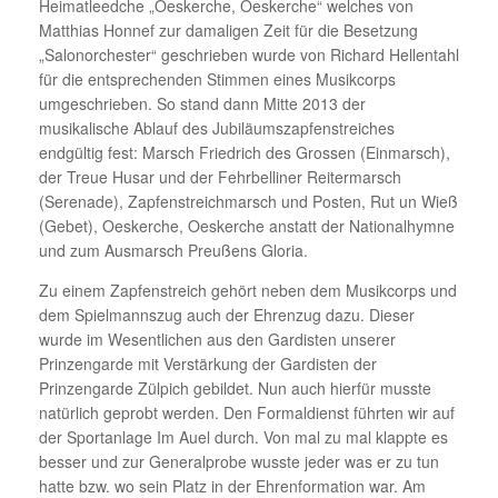
Heimatleedche „Oeskerche, Oeskerche“ welches von
Matthias Honnef zur damaligen Zeit für die Besetzung
„Salonorchester“ geschrieben wurde von Richard Hellentahl
für die entsprechenden Stimmen eines Musikcorps
umgeschrieben. So stand dann Mitte 2013 der
musikalische Ablauf des Jubiläumszapfenstreiches
endgültig fest: Marsch Friedrich des Grossen (Einmarsch),
der Treue Husar und der Fehrbelliner Reitermarsch
(Serenade), Zapfenstreichmarsch und Posten, Rut un Wieß
(Gebet), Oeskerche, Oeskerche anstatt der Nationalhymne
und zum Ausmarsch Preußens Gloria.
Zu einem Zapfenstreich gehört neben dem Musikcorps und
dem Spielmannszug auch der Ehrenzug dazu. Dieser
wurde im Wesentlichen aus den Gardisten unserer
Prinzengarde mit Verstärkung der Gardisten der
Prinzengarde Zülpich gebildet. Nun auch hierfür musste
natürlich geprobt werden. Den Formaldienst führten wir auf
der Sportanlage Im Auel durch. Von mal zu mal klappte es
besser und zur Generalprobe wusste jeder was er zu tun
hatte bzw. wo sein Platz in der Ehrenformation war. Am