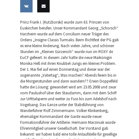
Share
Share
Share
Share
Pin this
on
on
on
on
Share
Email
Prinz Frank I. (Kutzborski) wurde zum 63. Prinzen von
Facebook
Twitter
LinkedIn
Tumblr
Euskirchen berufen. Unser Kommandant Georg „Schorsch“
on VK
this
Harzheim wurde auf dem Concilium neuer Träger des
Ordens „Insigne Classis Turmalis. Beim Richtfest der PG gab
es eine kleine Änderung. Nach vielen Jahre, und schönen
Stunden im „Kleinen Gürzenich“ wurde nun im ROXY de
EuCF gefeiert. In diesem Jahr hatte die neue Maikönigin
Monika Heß mit ihren Knubbel-Jungs ein kleines Problem.
Der 1. Mai fiel auf einen Donnerstag und dieser war der
sogenannte „Vatertag“, Was machen? Abends feiern bis in
die Morgenstunden und dann wandern?? Erwin Doppelfeld
hatte die Lösung: gewandert wird am 23.05.2008 und zwar
vom Paulushof über den Staudamm, dann mit dem Schiff
zur Urfttalsperre und weiter zu Fuss bis zum Adelshof nach
Vogelsang. Das Ganze unter der Stabsführung von
Wanderführer Rolf Zimmermann. Volker Klinkenberg,
ehemaliger Kommandant der Garde wurde neuer
Formationsführer der Artillerie. Hermann Marziniak wurde
Ehrenmitglied unserer Gesellschaft. Der Vorstand gab
bekannt: wir haben bald eine tolle Anlaufstelle für gesellige