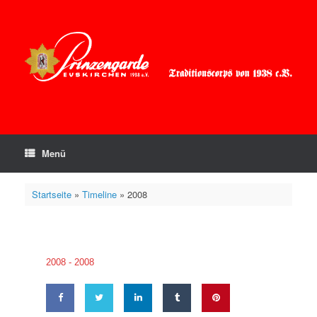
Zum
Inhalt
springen
Menü
Startseite
»
Timeline
»
2008
2008 -
2008