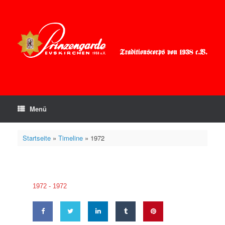
Zum
Inhalt
springen
Menü
Startseite
»
Timeline
»
1972
1972 -
1972