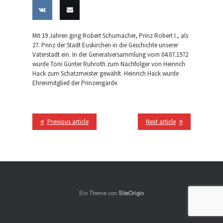
Share
Share
Share
Share
Pin this
on
on
on
on
Share
Email
Mit 19 Jahren ging Robert Schumacher, Prinz Robert I., als
Facebook
Twitter
LinkedIn
Tumblr
27. Prinz der Stadt Euskirchen in die Geschichte unserer
on VK
this
Vaterstadt ein. In der Generalversammlung vom 04.07.1972
wurde Toni Günter Ruhroth zum Nachfolger von Heinrich
Hack zum Schatzmeister gewählt. Heinrich Hack wurde
Ehrenmitglied der Prinzengarde.
Previous article
Next article
Ein Theme von
SiteOrigin