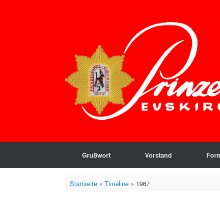
Zum
Inhalt
springen
Grußwort
Vorstand
For
Startseite
»
Timeline
»
1967