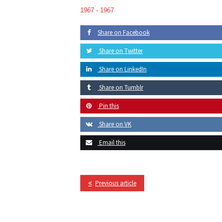
1967 -
1967
Share on Facebook
Share on Twitter
Share on LinkedIn
Share on Tumblr
Pin this
Share on VK
Email this
Previous article