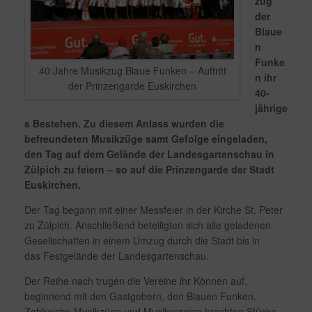
zug
der
Blaue
n
Funke
40 Jahre Musikzug Blaue Funken – Auftritt
n ihr
der Prinzengarde Euskirchen
40-
jährige
s Bestehen. Zu diesem Anlass wurden die
befreundeten Musikzüge samt Gefolge eingeladen,
den Tag auf dem Gelände der Landesgartenschau in
Zülpich zu feiern – so auf die Prinzengarde der Stadt
Euskirchen.
Der Tag begann mit einer Messfeier in der Kirche St. Peter
zu Zülpich. Anschließend beteiligten sich alle geladenen
Gesellschaften in einem Umzug durch die Stadt bis in
das Festgelände der Landesgartenschau.
Der Reihe nach trugen die Vereine ihr Können auf,
beginnend mit den Gastgebern, den Blauen Funken.
Zahlreiche Musikzüge und Musikvereine brachten Stücke