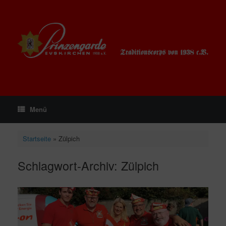
Zum
Inhalt
springen
Menü
Startseite
»
Zülpich
Schlagwort-Archiv:
Zülpich