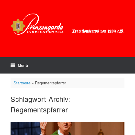
Zum
Inhalt
springen
Menü
Startseite
»
Regementspfarrer
Schlagwort-Archiv:
Regementspfarrer