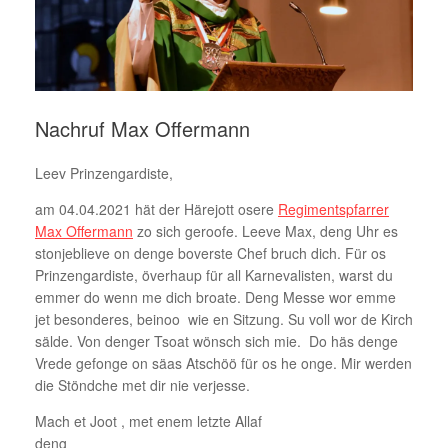
Nachruf Max Offermann
Leev Prinzengardiste,
am 04.04.2021 hät der Härejott osere
Regimentspfarrer
Max Offermann
zo sich geroofe. Leeve Max, deng Uhr es
stonjeblieve on denge boverste Chef bruch dich. Für os
Prinzengardiste, överhaup für all Karnevalisten, warst du
emmer do wenn me dich broate. Deng Messe wor emme
jet besonderes, beinoo wie en Sitzung. Su voll wor de Kirch
sälde. Von denger Tsoat wönsch sich mie. Do häs denge
Vrede gefonge on säas Atschöö für os he onge. Mir werden
die Stöndche met dir nie verjesse.
Mach et Joot , met enem letzte Allaf
deng