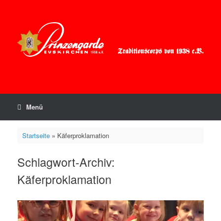
Zum
Inhalt
springen
Menü
Startseite
»
Käferproklamation
Schlagwort-Archiv:
Käferproklamation