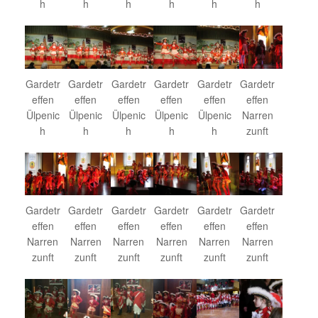
h
h
h
h
h
h
Gardetr
Gardetr
Gardetr
Gardetr
Gardetr
Gardetr
effen
effen
effen
effen
effen
effen
Ülpenic
Ülpenic
Ülpenic
Ülpenic
Ülpenic
Narren
h
h
h
h
h
zunft
Gardetr
Gardetr
Gardetr
Gardetr
Gardetr
Gardetr
effen
effen
effen
effen
effen
effen
Narren
Narren
Narren
Narren
Narren
Narren
zunft
zunft
zunft
zunft
zunft
zunft