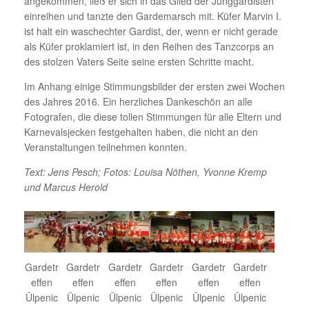
angekommen, ließ er sich in das Glied der Junggardisten
einreihen und tanzte den Gardemarsch mit. Küfer Marvin I.
ist halt ein waschechter Gardist, der, wenn er nicht gerade
als Küfer proklamiert ist, in den Reihen des Tanzcorps an
des stolzen Vaters Seite seine ersten Schritte macht.
Im Anhang einige Stimmungsbilder der ersten zwei Wochen
des Jahres 2016. Ein herzliches Dankeschön an alle
Fotografen, die diese tollen Stimmungen für alle Eltern und
Karnevalsjecken festgehalten haben, die nicht an den
Veranstaltungen teilnehmen konnten.
Text: Jens Pesch; Fotos: Louisa Nöthen, Yvonne Kremp
und Marcus Herold
Gardetr
Gardetr
Gardetr
Gardetr
Gardetr
Gardetr
effen
effen
effen
effen
effen
effen
Ülpenic
Ülpenic
Ülpenic
Ülpenic
Ülpenic
Ülpenic