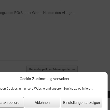
ogramm PG(Super)-Girls – Helden des Alltags –
Generalappell der Prinzengarde
→
Cookie-Zustimmung verwalten
nden Cookies, um unsere Website und unseren Service zu optimieren.
s akzeptieren
Ablehnen
Einstellungen anzeigen