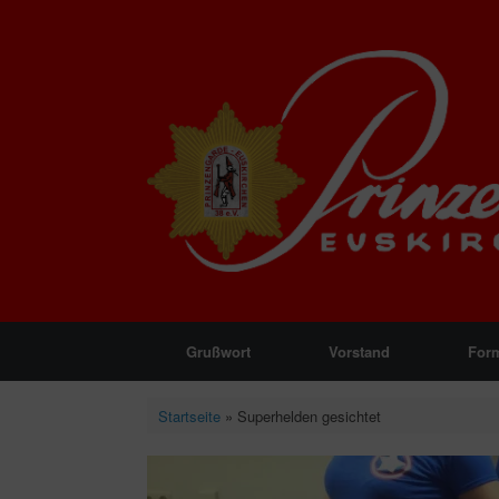
Zum
Inhalt
springen
Grußwort
Vorstand
For
Startseite
»
Superhelden gesichtet