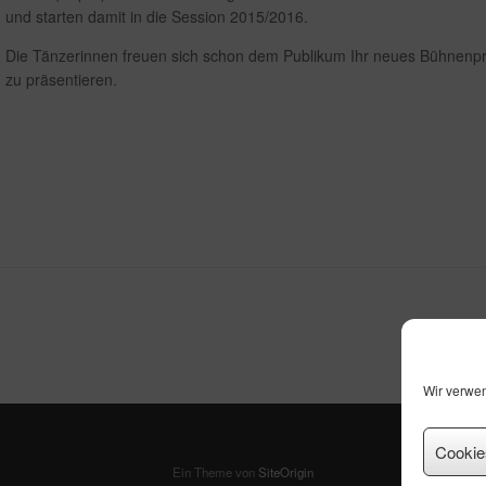
und starten damit in die Session 2015/2016.
Die Tänzerinnen freuen sich schon dem Publikum Ihr neues Bühnenpr
zu präsentieren.
Wir verwe
Cookie
Ein Theme von
SiteOrigin