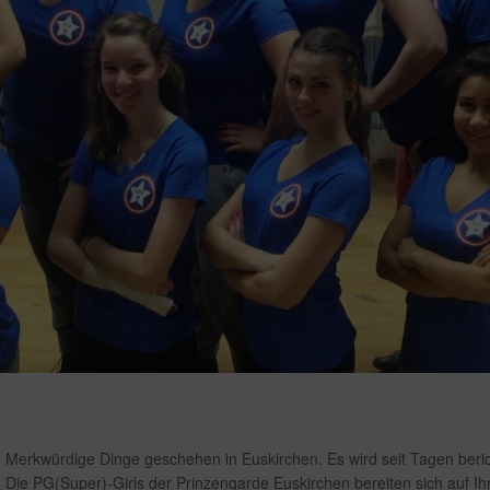
Merkwürdige Dinge geschehen in Euskirchen. Es wird seit Tagen beri
Die PG(Super)-Girls der Prinzengarde Euskirchen bereiten sich auf I