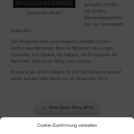
getragen von den
vier großen
Oeskerche Alaaf!!!
Karnevalsgesellscha
ften der Heimatstadt
Euskirchen.
Das Programm wird unter anderem gestaltet mit den
Größen des Karnevals: Blom un Blömcher, die Jungen
Trompeter, Los Rockos, die Rabaue, die Ehrengarde der
Stadt Köln, Kuhl un de Gäng, und und und …
Einlass ist ab 18 Uhr, Beginn 19 Uhr. Der Kartenvorverkauf
startet auf dem Alter Markt am 08. November 2014.
Beitragsnavigation
←
After Zoch Party 2015
Cookie-Zustimmung verwalten
PG-Girls beim Gardetreffen des Festausschuss…