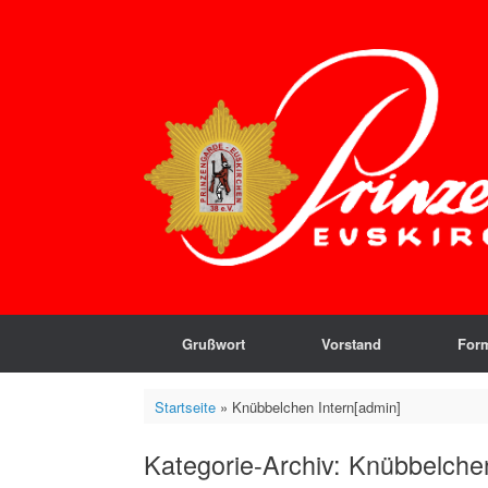
Zum
Inhalt
springen
Grußwort
Vorstand
For
Startseite
»
Knübbelchen Intern[admin]
Kategorie-Archiv:
Knübbelchen