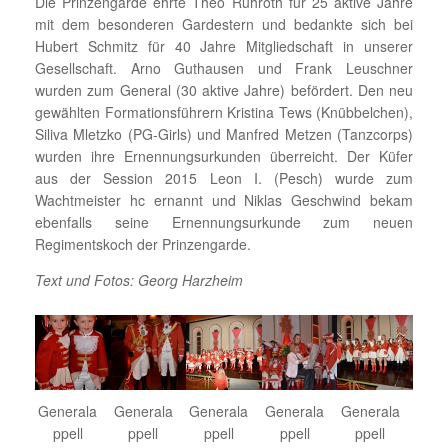
Die Prinzengarde ehrte Theo Ruhroth für 25 aktive Jahre
mit dem besonderen Gardestern und bedankte sich bei
Hubert Schmitz für 40 Jahre Mitgliedschaft in unserer
Gesellschaft. Arno Guthausen und Frank Leuschner
wurden zum General (30 aktive Jahre) befördert. Den neu
gewählten Formationsführern Kristina Tews (Knübbelchen),
Siliva Mletzko (PG-Girls) und Manfred Metzen (Tanzcorps)
wurden ihre Ernennungsurkunden überreicht. Der Küfer
aus der Session 2015 Leon I. (Pesch) wurde zum
Wachtmeister hc ernannt und Niklas Geschwind bekam
ebenfalls seine Ernennungsurkunde zum neuen
Regimentskoch der Prinzengarde.
Text und Fotos: Georg Harzheim
Generala
Generala
Generala
Generala
Generala
ppell
ppell
ppell
ppell
ppell